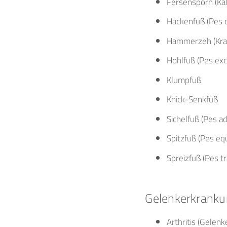
Fersensporn (Ka
Hackenfuß (Pes 
Hammerzeh (Kra
Hohlfuß (Pes exc
Klumpfuß
Knick-Senkfuß
Sichelfuß (Pes a
Spitzfuß (Pes eq
Spreizfuß (Pes t
Gelenkerkrank
Arthritis (Gelen