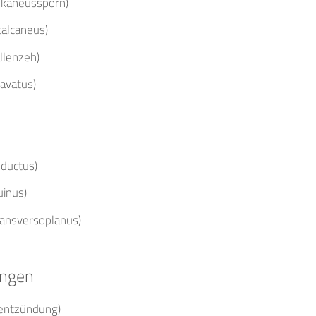
lkaneussporn)
calcaneus)
llenzeh)
avatus)
dductus)
uinus)
ransversoplanus)
ungen
kentzündung)