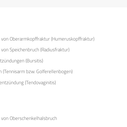
Lumboischialgien
Knick-Senkfuß
Schulterschmerzen
Siehe auch
LWS-Syndrom
Sichelfuß (Pes
Halswirbelsäule
Sehnenentzündungen
adductus)
Siehe auch
Sehnenreizungen
Spitzfuß (Pes
Lendenwirbelsäule
von Oberarmkopffraktur (Humeruskopffraktur)
equinus)
von Speichenbruch (Radiusfraktur)
Spreizfuß (Pes
tzündungen (Bursitis)
transversoplanus)
 (Tennisarm bzw. Golferellenbogen)
ntzündung (Tendovaginitis)
 von Oberschenkelhalsbruch