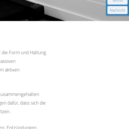
Termin
Nachricht
 die Form und Haltung
passiven
m aktiven
e zusammengehalten
n dafür, dass sich die
tzen.
gen, Entzündungen