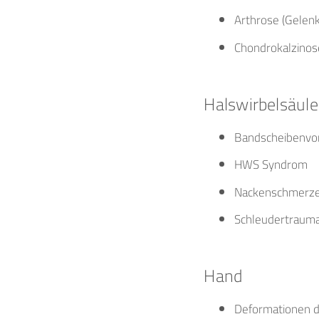
Arthrose (Gelenk
Chondrokalzinos
Halswirbelsäule
Bandscheibenvor
HWS Syndrom
Nackenschmerzen
Schleudertrauma
Hand
Deformationen d