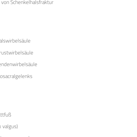
von Schenkelhalsfraktur
alswirbelsäule
rustwirbelsäule
endenwirbelsäule
iosacralgelenks
ttfuß
x valgus)