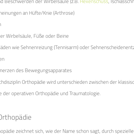
d Beschwerden der Wirbelsäule (z.B.
Hexenschuss
, Ischiassc
einungen an Hüfte/Knie (Arthrose)
n
er Wirbelsäule, Füße oder Beine
äden wie Sehnenreizung (Tennisarm) oder Sehnenscheidenen
en
hmerzen des Bewegungsapparates
chdisziplin Orthopädie wird unterschieden zwischen der klassis
e der operativen Orthopädie und Traumatologie.
Orthopädie
hopädie zeichnet sich, wie der Name schon sagt, durch speziell