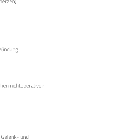
hmerzen)
tzündung
chen nichtoperativen
e Gelenk- und