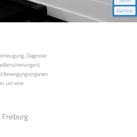
Termin
Nachricht
 Vorbeugung, Diagnose
ißerscheinungen),
 und Bewegungsorganen
on, um eine
 Freiburg