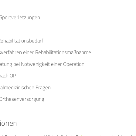
e
Sportverletzungen
ehabilitationsbedarf
gsverfahren einer Rehabilitationsmaßnahme
atung bei Notwenigkeit einer Operation
nach OP
ialmedizinischen Fragen
d Orthesenversorgung
tionen