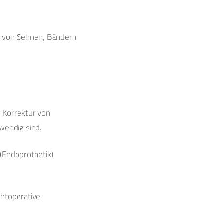
n von Sehnen, Bändern
r Korrektur von
endig sind.
(Endoprothetik),
chtoperative